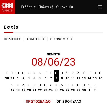
Ειδήσεις
Πολιτική
Οικονομία
Εστία
ΠΟΛΙΤΙΚΕΣ
ΑΘΛΗΤΙΚΕΣ
ΟΙΚΟΝΟΜΙΚΕΣ
ΠΕΜΠΤΗ
08/06/23
Τ
Τ
Π
Π
Σ
Κ
Δ
Τ
Τ
Π
Π
Σ
Κ
Δ
Τ
Τ
Π
Π
30
31
1
2
3
4
5
6
7
8
9
10
11
12
13
14
15
16
Σ
Κ
Δ
Τ
Τ
Π
Π
Σ
Κ
Δ
Τ
Τ
Π
Π
Σ
Κ
17
18
19
20
21
22
23
24
25
26
27
28
29
30
1
2
ΠΡΩΤΟΣΕΛΙΔΟ
ΟΠΙΣΘΟΦΥΛΛΟ