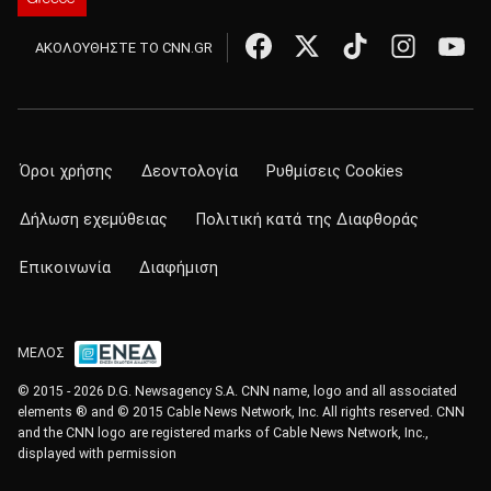
ΑΚΟΛΟΥΘΗΣΤΕ ΤΟ CNN.GR
Όροι χρήσης
Δεοντολογία
Ρυθμίσεις Cookies
Δήλωση εχεμύθειας
Πολιτική κατά της Διαφθοράς
Επικοινωνία
Διαφήμιση
ΜΕΛΟΣ
© 2015 - 2026 D.G. Newsagency S.A. CNN name, logo and all associated
elements ® and © 2015 Cable News Network, Inc. All rights reserved. CNN
and the CNN logo are registered marks of Cable News Network, Inc.,
displayed with permission