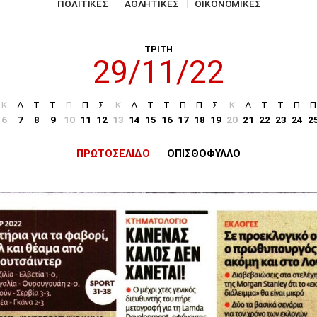
ΠΟΛΙΤΙΚΕΣ
ΑΘΛΗΤΙΚΕΣ
ΟΙΚΟΝΟΜΙΚΕΣ
ΤΡΙΤΗ
29/11/22
Κ
Δ
Τ
Τ
Π
Π
Σ
Κ
Δ
Τ
Τ
Π
Π
Σ
Κ
Δ
Τ
Τ
Π
Π
6
7
8
9
10
11
12
13
14
15
16
17
18
19
20
21
22
23
24
2
ΠΡΩΤΟΣΕΛΙΔΟ
ΟΠΙΣΘΟΦΥΛΛΟ