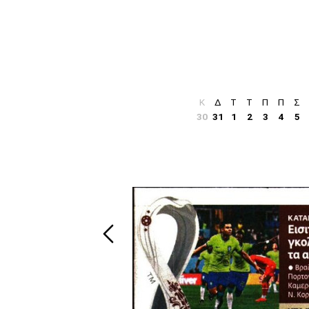
Κ
Δ
Τ
Τ
Π
Π
Σ
30
31
1
2
3
4
5