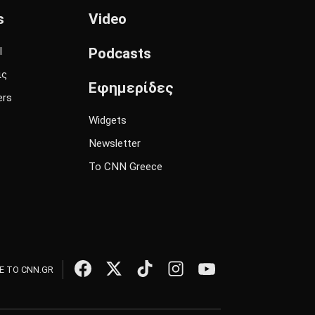
s
Video
l
Podcasts
ις
Εφημερίδες
ers
Widgets
Newsletter
Το CNN Greece
 ΤΟ CNN.GR