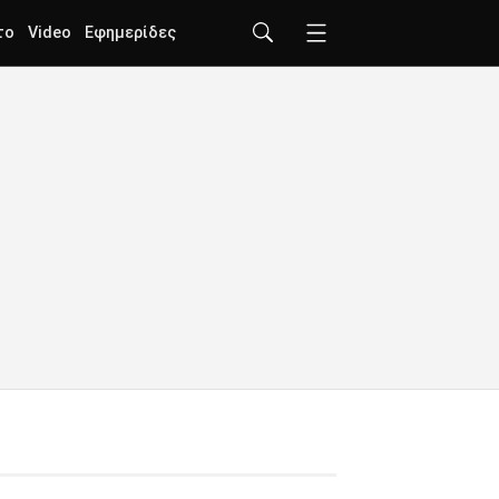
το
Video
Εφημερίδες