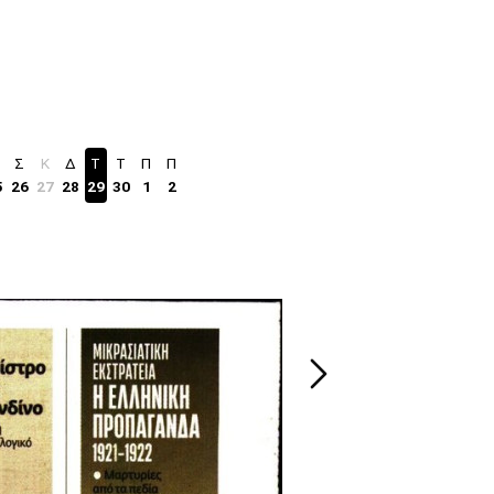
Σ
Κ
Δ
Τ
Τ
Π
Π
5
26
27
28
29
30
1
2