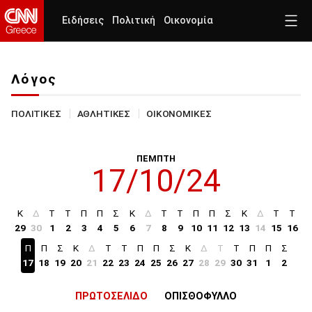
Ειδήσεις
Πολιτική
Οικονομία
Λόγος
ΠΟΛΙΤΙΚΕΣ
ΑΘΛΗΤΙΚΕΣ
ΟΙΚΟΝΟΜΙΚΕΣ
ΠΕΜΠΤΗ
17/10/24
Κ
Δ
Τ
Τ
Π
Π
Σ
Κ
Δ
Τ
Τ
Π
Π
Σ
Κ
Δ
Τ
Τ
29
30
1
2
3
4
5
6
7
8
9
10
11
12
13
14
15
16
Π
Π
Σ
Κ
Δ
Τ
Τ
Π
Π
Σ
Κ
Δ
Τ
Τ
Π
Π
Σ
17
18
19
20
21
22
23
24
25
26
27
28
29
30
31
1
2
ΠΡΩΤΟΣΕΛΙΔΟ
ΟΠΙΣΘΟΦΥΛΛΟ