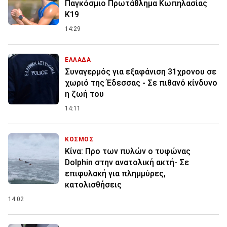
Παγκόσμιο Πρωτάθλημα Κωπηλασίας
Κ19
14:29
ΕΛΛΑΔΑ
Συναγερμός για εξαφάνιση 31χρονου σε
χωριό της Έδεσσας - Σε πιθανό κίνδυνο
η ζωή του
14:11
ΚΟΣΜΟΣ
Κίνα: Προ των πυλών ο τυφώνας
Dolphin στην ανατολική ακτή- Σε
επιφυλακή για πλημμύρες,
κατολισθήσεις
14:02