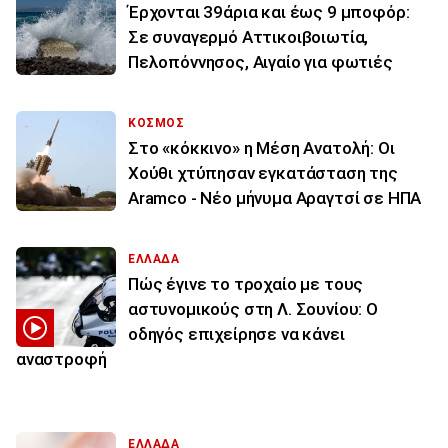
Έρχονται 39άρια και έως 9 μποφόρ:
Σε συναγερμό Αττικοιβοιωτία,
Πελοπόννησος, Αιγαίο για φωτιές
ΚΟΣΜΟΣ
Στο «κόκκινο» η Μέση Ανατολή: Οι
Χούθι χτύπησαν εγκατάσταση της
Aramco - Νέο μήνυμα Αραγτσί σε ΗΠΑ
ΕΛΛΑΔΑ
Πώς έγινε το τροχαίο με τους
αστυνομικούς στη Λ. Σουνίου: Ο
οδηγός επιχείρησε να κάνει
αναστροφή
ΕΛΛΑΔΑ