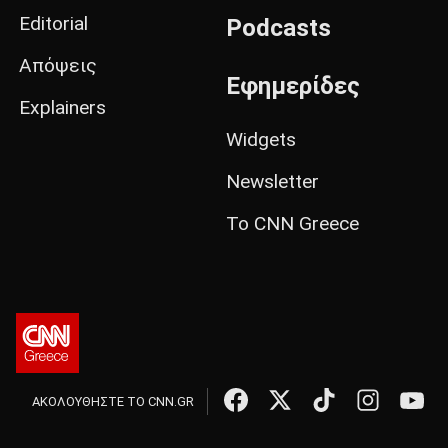
Editorial
Podcasts
Απόψεις
Εφημερίδες
Explainers
Widgets
Newsletter
Το CNN Greece
ΑΚΟΛΟΥΘΗΣΤΕ ΤΟ CNN.GR