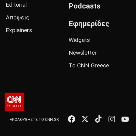
Editorial
Podcasts
Απόψεις
Εφημερίδες
Explainers
Widgets
Newsletter
Το CNN Greece
ΑΚΟΛΟΥΘΗΣΤΕ ΤΟ CNN.GR