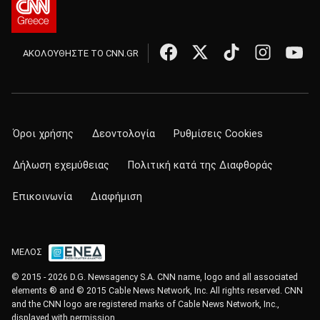
ΑΚΟΛΟΥΘΗΣΤΕ ΤΟ CNN.GR
Όροι χρήσης
Δεοντολογία
Ρυθμίσεις Cookies
Δήλωση εχεμύθειας
Πολιτική κατά της Διαφθοράς
Επικοινωνία
Διαφήμιση
ΜΕΛΟΣ
© 2015 - 2026 D.G. Newsagency S.A. CNN name, logo and all associated
elements ® and © 2015 Cable News Network, Inc. All rights reserved. CNN
and the CNN logo are registered marks of Cable News Network, Inc.,
displayed with permission