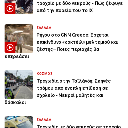
τροχαίο με δύο νεκρούς - Πώς ξέφυγε
από την πορεία του το ΙΧ
ΕΛΛΑΔΑ
Ρήγου στο CNN Greece: Έρχεται
επικίνδυνο «κοκτέιλ» μελτεμιού και
ζέστης– Ποιες περιοχές θα
επηρεάσει
ΚΟΣΜΟΣ
Τραγωδία στην Ταϊλάνδη: Σκηνές
τρόμου από ένοπλη επίθεση σε
σχολείο - Νεκροί μαθητές και
δάσκαλοι
ΕΛΛΑΔΑ
Τραγωδία με δύο νεκρούς σε τροχαίο