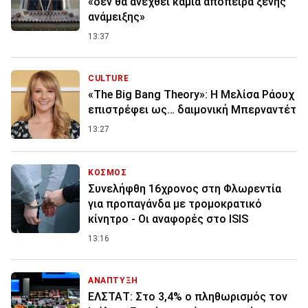
«δεν θα ανεχθεί καμιά απόπειρα ξένης
ανάμειξης»
13:37
CULTURE
«The Big Bang Theory»: Η Μελίσα Ράουχ
επιστρέφει ως… δαιμονική Μπερναντέτ
13:27
ΚΟΣΜΟΣ
Συνελήφθη 16χρονος στη Φλωρεντία
για προπαγάνδα με τρομοκρατικό
κίνητρο - Οι αναφορές στο ISIS
13:16
ΑΝΑΠΤΥΞΗ
ΕΛΣΤΑΤ: Στο 3,4% ο πληθωρισμός τον