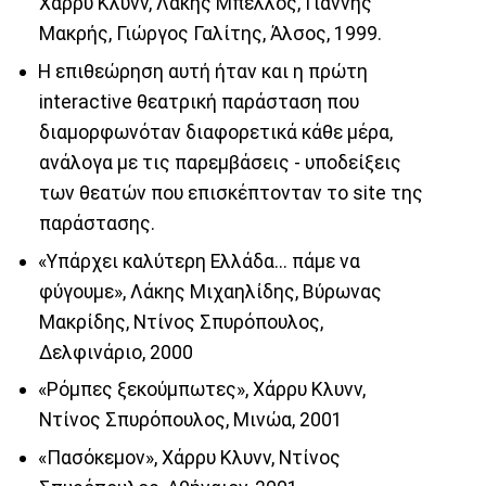
Χάρρυ Κλυνν, Λάκης Μπέλλος, Γιάννης
Μακρής, Γιώργος Γαλίτης, Άλσος, 1999.
Η επιθεώρηση αυτή ήταν και η πρώτη
interactive θεατρική παράσταση που
διαμορφωνόταν διαφορετικά κάθε μέρα,
ανάλογα με τις παρεμβάσεις - υποδείξεις
των θεατών που επισκέπτονταν το site της
παράστασης.
«Υπάρχει καλύτερη Ελλάδα... πάμε να
φύγουμε», Λάκης Mιχαηλίδης, Bύρωνας
Mακρίδης, Nτίνος Σπυρόπουλος,
Δελφινάριο, 2000
«Ρόμπες ξεκούμπωτες», Χάρρυ Κλυνν,
Ντίνος Σπυρόπουλος, Μινώα, 2001
«Πασόκεμον», Χάρρυ Κλυνν, Ντίνος