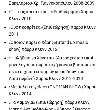
Σακελάριου-Χρ. Γιαννακόπουλου 2008-2009
«Τι τους κοιτάτε ρε...»(Επιθεώρηση) Χάρρυ
Κλυνν 2010
«Ουστ κοπρίτες»(Επιθεώρηση) Χάρρυ Κλυνν
2011
«Όποιον πάρει ο Χάρης»(Stand up music
show) Χάρρυ Κλυνν 2012
«Η αλήθεια να λέγεται» (Αυτοσχεδιαστικοί
μονόλογοι με συμμετοχή κοινού βασισμένοι
σε στοιχεία τεσσάρων κωμωδιών του
Αριστοφάνη) Χάρρυ Κλυνν 2012-2013
«Με όπλο το γέλιο» (ONE MAN SHOW) Χάρρυ
Κλυνν 2014
«Τα Λαμόγια» (Επιθεώρηση) Χάρρυ Κλυνν,
Μάκης Αντωνόπουλος - Κύπρος " Θεατρο