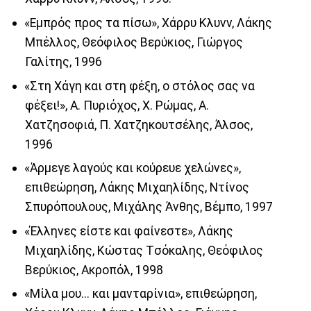
«Εμπρός προς τα πίσω», Χάρρυ Κλυνν, Λάκης
Mπέλλος, Θεόφιλος Bερύκιος, Γιώργος
Γαλίτης, 1996
«Στη Χάγη και στη φέξη, ο στόλος σας να
φέξει!», Α. Πυριόχος, Χ. Ρώμας, Α.
Χατζησοφιά, Π. Χατζηκουτσέλης, Άλσος,
1996
«Άρμεγε λαγούς και κούρευε χελώνες»,
επιθεώρηση, Λάκης Mιχαηλίδης, Nτίνος
Σπυρόπουλους, Mιχάλης Άνθης, Βέμπο, 1997
«Έλληνες είστε και φαίνεστε», Λάκης
Mιχαηλίδης, Kώστας Tσόκαλης, Θεόφιλος
Bερύκιος, Ακροπόλ, 1998
«Μίλα μου... και μανταρίνια», επιθεώρηση,