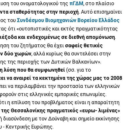
λυση του ονοματολογικού της
πΓΔΜ
, στο πλαίσιο
ντα σταθερότητας στην περιοχή
. Αυτό επισημαίνει
ρος του
Συνδέσμου Βιομηχανιών Βορείου Ελλάδος
ας ότι «ουτοπιστικές και εκτός πραγματικότητας
διέξοδα και ενδεχομένως σε διεθνή απομόνωση
.
τηση του ζητήματος θα έχει
σαφείς θετικές
ων δύο χωρών
, αλλά κυρίως θα συντελέσει στην
ς της περιοχής των Δυτικών Βαλκανίων».
η λύση που θα συμφωνηθεί
(σσ. για το
ει να αναιρεί τα κεκτημένα της χώρας μας το 2008
έπει να περιλαμβάνει την προστασία των ελληνικών
ορούν στις ελληνικές εμπορικές επωνυμίες.
 ότι η επίλυση του προβλήματος είναι η απαραίτητη
ι της Θεσσαλονίκης πραγματικός «ευρω- λιμένας»
ή διασύνδεση με τον Δούναβη και σημείο εκκίνησης
 - Κεντρικής Ευρώπης.