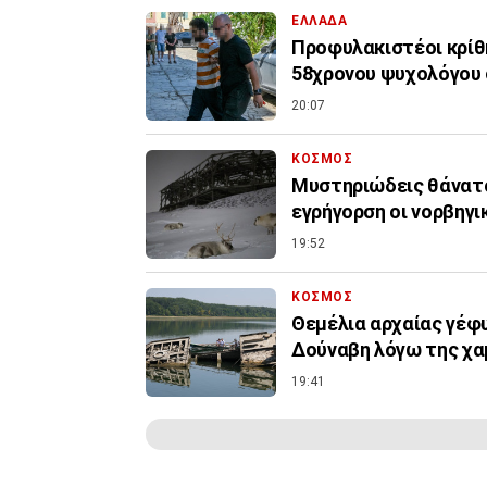
ΕΛΛΑΔΑ
Προφυλακιστέοι κρίθη
58χρονου ψυχολόγου 
20:07
ΚΟΣΜΟΣ
Μυστηριώδεις θάνατο
εγρήγορση οι νορβηγι
19:52
ΚΟΣΜΟΣ
Θεμέλια αρχαίας γέφ
Δούναβη λόγω της χα
19:41