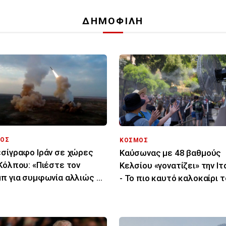
ΔΗΜΟΦΙΛΗ
ΟΣ
ΚΟΣΜΟΣ
σίγραφο Ιράν σε χώρες
Καύσωνας με 48 βαθμούς
Κόλπου: «Πιέστε τον
Κελσίου «γονατίζει» την Ιτ
π για συμφωνία αλλιώς θα
- Το πιο καυτό καλοκαίρι 
χτυπήσουμε»
τελευταίου αιώνα