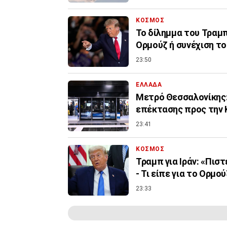
ΚΟΣΜΟΣ
Το δίλημμα του Τραμπ 
Ορμούζ ή συνέχιση τ
23:50
ΕΛΛΑΔΑ
Μετρό Θεσσαλονίκης:
επέκτασης προς την 
23:41
ΚΟΣΜΟΣ
Τραμπ για Ιράν: «Πισ
- Τι είπε για το Ορμού
23:33