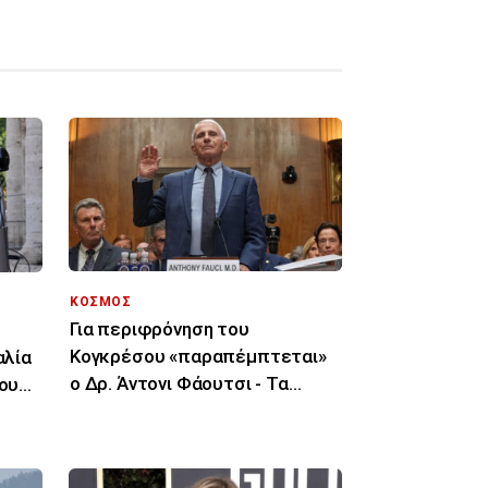
ΚΟΣΜΟΣ
Για περιφρόνηση του
Κογκρέσου «παραπέμπτεται»
αλία
ο Δρ. Άντονι Φάουτσι - Τα
του
επόμενα βήματα