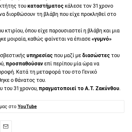
οκτήτης του
καταστήματος
κάλεσε τον 31χρονο
 να διορθώσουν τη βλάβη που είχε προκληθεί στο
 κτιρίου, όπου είχε παρουσιαστεί η βλάβη και μια
κε μοιραία, καθώς φαίνεται να έπιασε
«γυμνό»
οσβεστικής
υπηρεσίας
που μαζί με
διασώστες
του
ού,
προσπαθούσαν
επί περίπου μία ώρα να
οροφή. Κατά τη μεταφορά του στο Γενικό
ηκε ο θάνατος του.
υ του 31χρονου,
πραγματοποιεί το Α.Τ. Ζακύνθου
.
 μας στο
YouTube