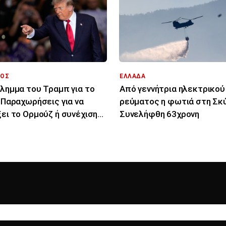
ΟΣ
ΕΛΛΑΔΑ
ίλημμα του Τραμπ για το
Από γεννήτρια ηλεκτρικού
: Παραχωρήσεις για να
ρεύματος η φωτιά στη Σκύ
ξει το Ορμούζ ή συνέχιση
Συνελήφθη 63χρονη
πολέμου