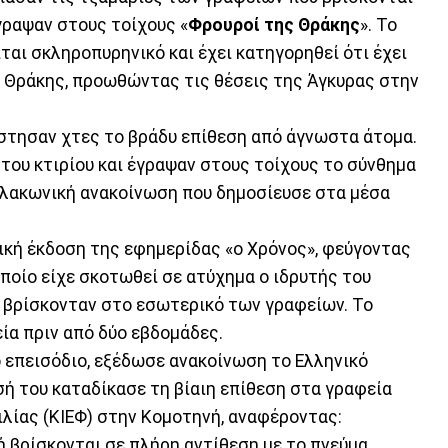
γραψαν στους τοίχους «
Φρουροί της Θράκης
». Το
ίται σκληροπυρηνικό και έχει κατηγορηθεί ότι έχει
ς Θράκης, προωθώντας τις θέσεις της Άγκυρας στην
τησαν χτες το βράδυ επίθεση από άγνωστα άτομα.
του κτιρίου και έγραψαν στους τοίχους το σύνθημα
ε λακωνική ανακοίνωση που δημοσίευσε στα μέσα
ική έκδοση της εφημερίδας «ο Χρόνος», φεύγοντας
οποίο είχε σκοτωθεί σε ατύχημα ο ιδρυτής του
ο βρίσκονταν στο εσωτερικό των γραφείων. Το
ία πριν από δύο εβδομάδες.
ο επεισόδιο, εξέδωσε ανακοίνωση το Ελληνικό
σή του καταδίκασε τη βίαιη επίθεση στα γραφεία
ιλίας (ΚΙΕΦ) στην Κομοτηνή, αναφέροντας:
 βρίσκονται σε πλήρη αντίθεση με το πνεύμα