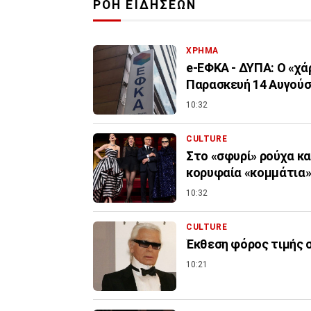
ΡΟΗ ΕΙΔΗΣΕΩΝ
ΧΡΗΜΑ
e-ΕΦΚΑ - ΔΥΠΑ: Ο «χ
Παρασκευή 14 Αυγού
10:32
CULTURE
Στο «σφυρί» ρούχα και
κορυφαία «κομμάτια
10:32
CULTURE
Έκθεση φόρος τιμής 
10:21