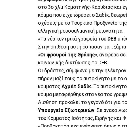
στο 3ο χλμ Κομοτηνής-Καρυδιάς και έ
κόμμα που είχε ιδρύσει ο Σαδίκ, θεωρε
σχέσεις με το Τουρκικό Προξενείο τη
ελληνική μουσουλμανική μειονότητα.
«Τα νέα κεντρικά γραφεία του
DEB
υπέσ
Στην επίθεση αυτή έσπασαν τα τζάμια 
«
Οι φρουροί της Θράκης
», ανέφερε σ
κοινωνικής δικτύωσης το DEB.
Οι δράστες, σύμφωνα με την ηλέκτρον
πήραν μαζί τους το αυτοκίνητο με το 
κόμματος
Αχμέτ Σαδίκ
. Το αυτοκίνητ
κόμμα μεταφέρθηκε στα νέα του γραφε
Αίσθηση προκαλεί το γεγονό ότι για τ
Υπουργείο Εξωτερικών
. Σε ανακοίνω
του Κόμματος Ισότητας, Ειρήνης και Φ
«Προβοκατόρικες ενέργειες όπως αυτή