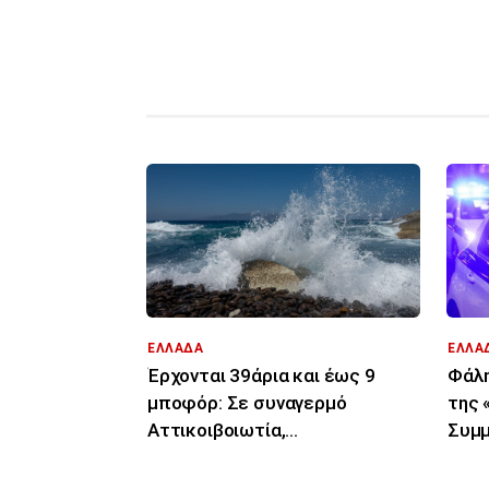
ΕΛΛΑΔΑ
ΕΛΛΑ
Έρχονται 39άρια και έως 9
Φάλη
μποφόρ: Σε συναγερμό
της 
Αττικοιβοιωτία,
Συμμ
Πελοπόννησος, Αιγαίο για
επιχ
φωτιές