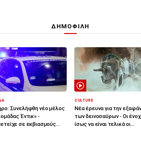
ΔΗΜΟΦΙΛΗ
ΔΑ
CULTURE
ρο: Συνελήφθη νέο μέλος
Νέα έρευνα για την εξαφά
«ομάδας Έντικ» -
των δεινοσαύρων - Οι ένοχ
ετείχε σε εκβιασμούς
ίσως να είναι τελικά οι
ειρηματιών
μύκητες