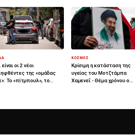
ΔΑ
ΚΟΣΜΟΣ
 είναι οι 2 νέοι
Κρίσιμη η κατάσταση της
ηφθέντες της «ομάδας
υγείας του Μοτζτάμπα
κ»: Το «πίτμπουλ», το
Χαμενεΐ - Θέμα χρόνου ο
υλντόγκ», οι εκβιασμοί
θάνατός του λένε ιρανικά