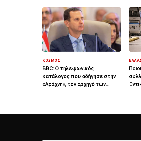
ΚΟΣΜΟΣ
ΕΛΛΑ
BBC: Ο τηλεφωνικός
Ποιοι
κατάλογος που οδήγησε στην
συλλ
«Αράχνη», τον αρχηγό των
Έντι
μυστικών υπηρεσιών του
«μπο
Άσαντ