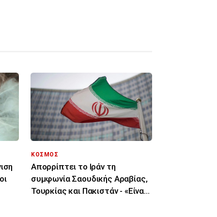
ΚΟΣΜΟΣ
νιση
Απορρίπτει το Ιράν τη
οι
συμφωνία Σαουδικής Αραβίας,
Τουρκίας και Πακιστάν - «Είναι
μόνο στα χαρτιά»