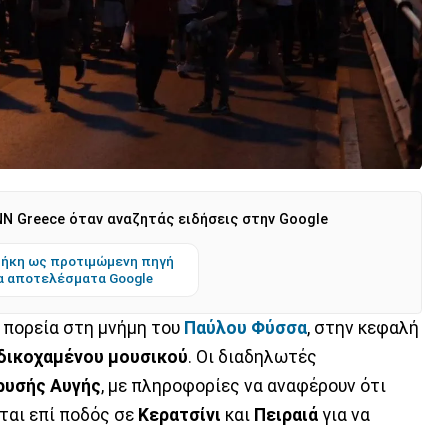
N Greece όταν αναζητάς ειδήσεις στην Google
ήκη ως προτιμώμενη πηγή
α αποτελέσματα Google
 πορεία στη μνήμη του
Παύλου Φύσσα
, στην κεφαλή
δικοχαμένου μουσικού
. Οι διαδηλωτές
ρυσής Αυγής
, με πληροφορίες να αναφέρουν ότι
ται επί ποδός σε
Κερατσίνι
και
Πειραιά
για να