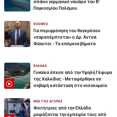
σπάνιο γερμανικό ναυάγιο του Β’
Παγκοσμίου Πολέμου
ΚΟΣΜΟΣ
Για περιφρόνηση του Κογκρέσου
«παραπέμπτεται» ο Δρ. Άντονι
Φάουτσι - Τα επόμενα βήματα
ΕΛΛΑΔΑ
Γυναίκα έπεσε από την Υψηλή Γέφυρα
της Χαλκίδας - Μεταφέρθηκε σε
σοβαρή κατάσταση στο νοσοκομείο
ΝΕΑ ΤΗΣ ΑΓΟΡΑΣ
Φοιτήτριες από την Ελλάδα
μοιράζονται την εμπειρία τους από