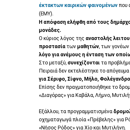
έκτακτων καιρικών
φαινομένων
που 
(ΕΜΥ).
Η απόφαση ελήφθη από τους δημάρχ
μονάδες
.
Ο κύριος λόγος της
αναστολής
λειτου
προστασία
των
μαθητών
, των γονέων
λόγο για ανέμους η ένταση των οποίω
Στο μεταξύ,
συνεχίζονται
τα προβλήμα
Πειραιά δεν εκτελέστηκε το απόγευμ
για Σέριφο, Σίφνο, Μήλο, Φολέγανδρο 
Επίσης δεν πραγματοποιήθηκε το δρο
«Διαγόρας» για Καβάλα, Λήμνο, Μυτιλή
Εξάλλου, τα προγραμματισμένα
δρομο
οχηματαγωγά πλοία «Πρέβελης» για Ρόδ
«Νήσος Ρόδος» για Χίο και Μυτιλήνη.