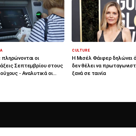
Α
CULTURE
 πληρώνονται οι
Η Μισέλ Φάιφερ δηλώνει ό
άξεις Σεπτεμβρίου στους
δεν θέλει να πρωταγωνιστ
ιούχους - Αναλυτικά οι
ξανά σε ταινία
ομηνίες