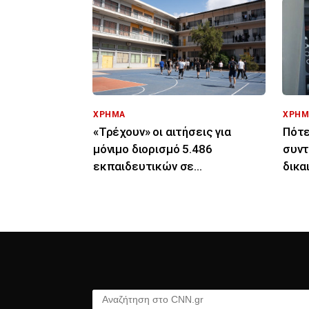
ΧΡΗΜΑ
ΧΡΗΜ
«Τρέχουν» οι αιτήσεις για
Πότε
μόνιμο διορισμό 5.486
συντ
εκπαιδευτικών σε
δικα
Πρωτοβάθμια και
ημερ
Δευτεροβάθμια
Αναζήτηση στο CNN.gr