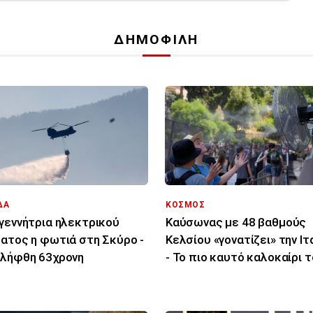
ΔΗΜΟΦΙΛΗ
ΔΑ
ΚΟΣΜΟΣ
γεννήτρια ηλεκτρικού
Καύσωνας με 48 βαθμούς
ατος η φωτιά στη Σκύρο -
Κελσίου «γονατίζει» την Ιτ
λήφθη 63χρονη
- Το πιο καυτό καλοκαίρι 
τελευταίου αιώνα