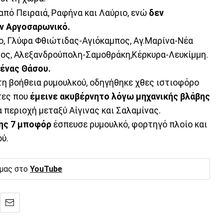
από Πειραιά, Ραφήνα και Λαύριο, ενώ
δεν
ον Αργοσαρωνικό.
ιο, Γλύφα Φθιώτιδας-Αγιόκαμπος, Αγ.Μαρίνα-Νέα
νος, Αλεξανδρούπολη-Σαμοθράκη,Κέρκυρα-Λευκίμμη.
μένας Θάσου.
 τη βοήθεια ρυμουλκού, οδηγήθηκε χθες ιστιοφόρο
τες που
έμεινε ακυβέρνητο λόγω μηχανικής βλάβης
α περιοχή μεταξύ Αίγινας και Σαλαμίνας.
ης 7 μποφόρ
έσπευσε ρυμουλκό, φορτηγό πλοίο και
ύ.
 μας στο
YouTube