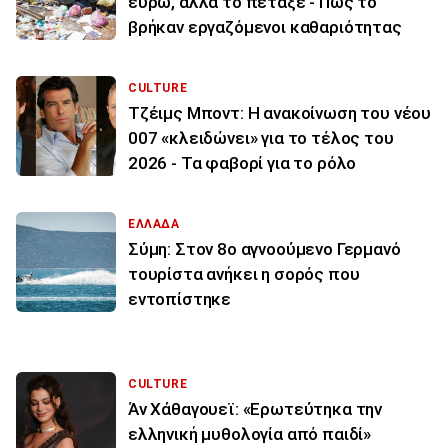
ευρώ, αλλά το πέταξε - Πώς το
βρήκαν εργαζόμενοι καθαριότητας
CULTURE
Τζέιμς Μποντ: Η ανακοίνωση του νέου
007 «κλειδώνει» για το τέλος του
2026 - Τα φαβορί για το ρόλο
ΕΛΛΑΔΑ
Σύμη: Στον 8ο αγνοούμενο Γερμανό
τουρίστα ανήκει η σορός που
εντοπίστηκε
CULTURE
Άν Χάθαγουεϊ: «Ερωτεύτηκα την
ελληνική μυθολογία από παιδί»