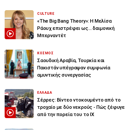
CULTURE
«The Big Bang Theory»: Η Μελίσα
Ράουχ επιστρέφει ως… δαιμονική
Μπερναντέτ
ΚΟΣΜΟΣ
Σαουδική Αραβία, Τουρκία και
Πακιστάν υπέγραψαν συμφωνία
αμυντικής συνεργασίας
ΕΛΛΑΔΑ
Σέρρες: Βίντεο ντοκουμέντο από το
τροχαίο με δύο νεκρούς - Πώς ξέφυγε
από την πορεία του το ΙΧ