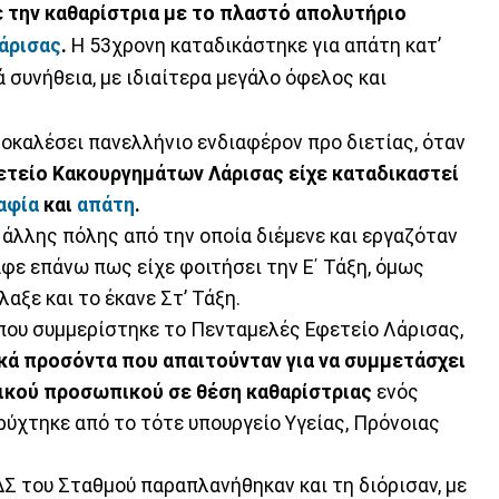
ε την καθαρίστρια με το πλαστό απολυτήριο
άρισας
.
Η 53χρονη καταδικάστηκε για απάτη κατ’
 συνήθεια, με ιδιαίτερα μεγάλο όφελος και
ροκαλέσει πανελλήνιο ενδιαφέρον προ διετίας, όταν
ετείο Κακουργημάτων Λάρισας είχε καταδικαστεί
αφία
και
απάτη
.
 άλλης πόλης από την οποία διέμενε και εργαζόταν
αφε επάνω πως είχε φοιτήσει την Ε΄ Τάξη, όμως
αξε και το έκανε Στ’ Τάξη.
ου συμμερίστηκε το Πενταμελές Εφετείο Λάρισας,
κά προσόντα που απαιτούνταν για να συμμετάσχει
ικού προσωπικού σε θέση καθαρίστριας
ενός
ρύχτηκε από το τότε υπουργείο Υγείας, Πρόνοιας
ΔΣ του Σταθμού παραπλανήθηκαν και τη διόρισαν, με