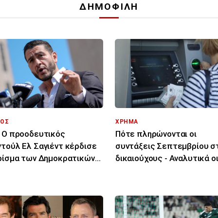
ΔΗΜΟΦΙΛΗ
ΟΣ
ΧΡΗΜΑ
 Ο προοδευτικός
Πότε πληρώνονται οι
τούλ Ελ Σαγιέντ κέρδισε
συντάξεις Σεπτεμβρίου σ
ρίσμα των Δημοκρατικών
δικαιούχους - Αναλυτικά ο
Μίσιγκαν
ημερομηνίες