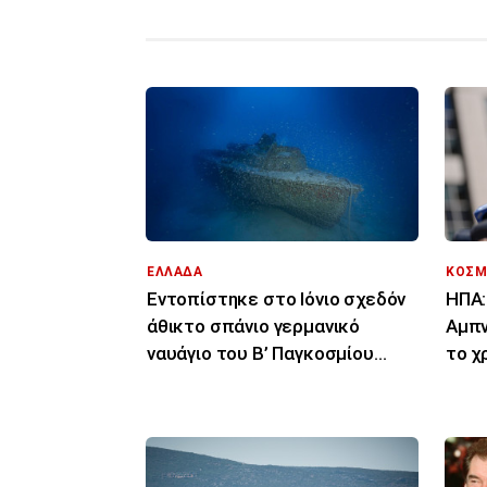
ΕΛΛΑΔΑ
ΚΟΣΜ
Εντοπίστηκε στο Ιόνιο σχεδόν
ΗΠΑ:
άθικτο σπάνιο γερμανικό
Αμπν
ναυάγιο του Β’ Παγκοσμίου
το χ
Πολέμου
στο 