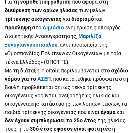
Για τη
νομοθετική ρύθμιση
που αφορά στη
διεύρυνση των ορίων ηλικίας
των μελών
τρίτεκνης οικογένειας
για
διορισμό
και
πρόσληψη
στο
Δημόσιο
ενημέρωσε η υπουργός
Διοικητικής Ανασυγκρότησης,
Μαριλίζα
Ξενογιαννακοπούλου
, αντιπροσωπεία της
«Ομοσπονδίας Πολύτεκνων Οικογενειών με τρία
τέκνα Ελλάδος» (ΟΠΟΤΤΕ).
Με τη διάταξη, η οποία περιλαμβάνεται στο
σχέδιο
νόμου για το
ΑΣΕΠ
, που κατατέθηκε πρόσφατα στη
Βουλή, προβλέπεται ότι ως τέκνα τρίτεκνης
οικογένειας νοούνται, ανεξαρτήτως ηλικίας και
οικογενειακής κατάστασης των λοιπών τέκνων, τα
παιδιά τρίτεκνης οικογένειας που είναι
άγαμα
και
δεν έχουν συμπληρώσει το 25o έτος
της ηλικίας
τους, ή το
30ό έτος εφόσον είναι φοιτητές
ή