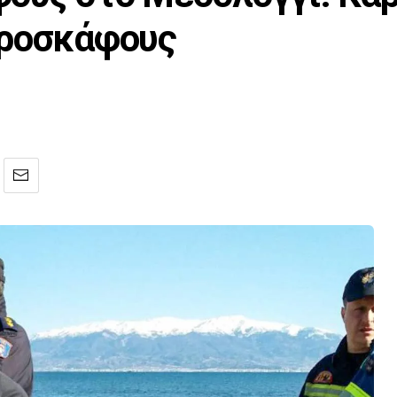
εροσκάφους