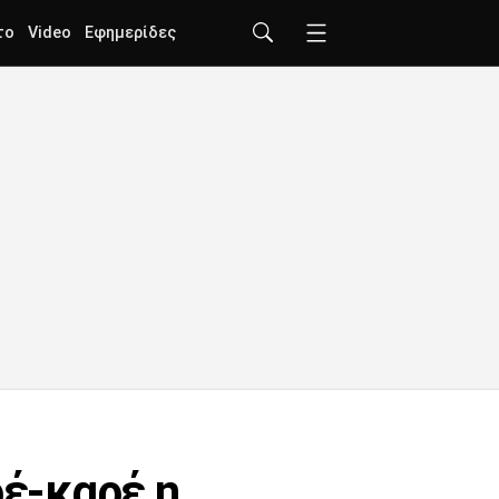
το
Video
Εφημερίδες
έ-καρέ η