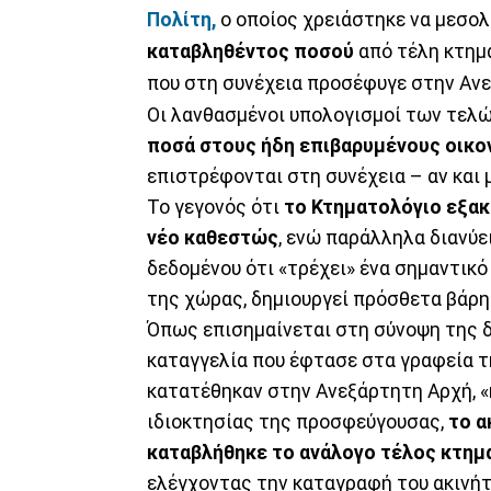
Πολίτη,
ο οποίος χρειάστηκε να μεσολ
καταβληθέντος ποσού
από τέλη κτημ
που στη συνέχεια προσέφυγε στην Αν
Οι λανθασμένοι υπολογισμοί των τελ
ποσά στους ήδη επιβαρυμένους οικο
επιστρέφονται στη συνέχεια – αν και
Το γεγονός ότι
το Κτηματολόγιο εξακ
νέο καθεστώς
, ενώ παράλληλα διανύε
δεδομένου ότι «τρέχει» ένα σημαντικ
της χώρας, δημιουργεί πρόσθετα βάρη 
Όπως επισημαίνεται στη σύνοψη της 
καταγγελία που έφτασε στα γραφεία τ
κατατέθηκαν στην Ανεξάρτητη Αρχή, 
ιδιοκτησίας της προσφεύγουσας,
το α
καταβλήθηκε το ανάλογο τέλος κτη
ελέγχοντας την καταγραφή του ακινήτ