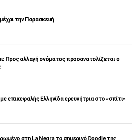
 μέχρι την Παρασκευή
μι: Προς αλλαγή ονόματος προσανατολίζεται ο
ς
με επικεφαλής Ελληνίδα ερευνήτρια στο «σπίτι»
ρωμένο στη La Negra το σημερινό Doodle της