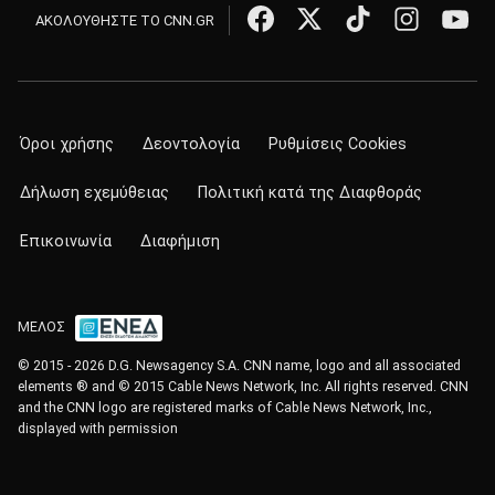
ΑΚΟΛΟΥΘΗΣΤΕ ΤΟ CNN.GR
Όροι χρήσης
Δεοντολογία
Ρυθμίσεις Cookies
Δήλωση εχεμύθειας
Πολιτική κατά της Διαφθοράς
Επικοινωνία
Διαφήμιση
ΜΕΛΟΣ
© 2015 - 2026 D.G. Newsagency S.A. CNN name, logo and all associated
elements ® and © 2015 Cable News Network, Inc. All rights reserved. CNN
and the CNN logo are registered marks of Cable News Network, Inc.,
displayed with permission