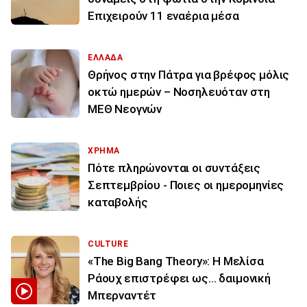
Επιχειρούν 11 εναέρια μέσα
ΕΛΛΑΔΑ
Θρήνος στην Πάτρα για βρέφος μόλις
οκτώ ημερών – Νοσηλευόταν στη
ΜΕΘ Νεογνών
ΧΡΗΜΑ
Πότε πληρώνονται οι συντάξεις
Σεπτεμβρίου - Ποιες οι ημερομηνίες
καταβολής
CULTURE
«The Big Bang Theory»: Η Μελίσα
Ράουχ επιστρέφει ως… δαιμονική
Μπερναντέτ