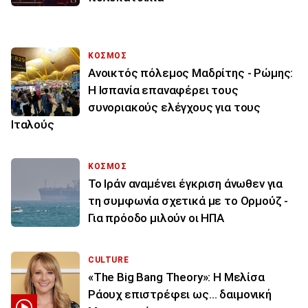
ΚΟΣΜΟΣ
Ανοικτός πόλεμος Μαδρίτης - Ρώμης:
Η Ισπανία επαναφέρει τους
συνοριακούς ελέγχους για τους
Ιταλούς
ΚΟΣΜΟΣ
Το Ιράν αναμένει έγκριση άνωθεν για
τη συμφωνία σχετικά με το Ορμούζ -
Για πρόοδο μιλούν οι ΗΠΑ
CULTURE
«The Big Bang Theory»: Η Μελίσα
Ράουχ επιστρέφει ως… δαιμονική