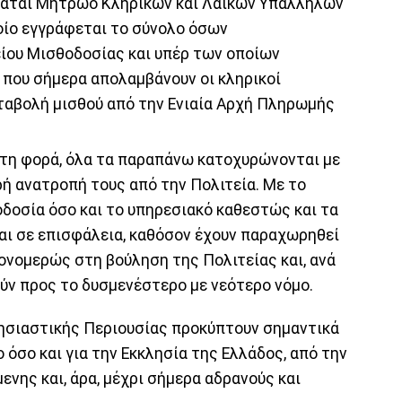
στάται Μητρώο Κληρικών και Λαϊκών Υπαλλήλων
οίο εγγράφεται το σύνολο όσων
ίου Μισθοδοσίας και υπέρ των οποίων
 που σήμερα απολαμβάνουν οι κληρικοί
αταβολή μισθού από την Ενιαία Αρχή Πληρωμής
ρώτη φορά, όλα τα παραπάνω κατοχυρώνονται με
ρή ανατροπή τους από την Πολιτεία. Με το
δοσία όσο και το υπηρεσιακό καθεστώς και τα
αι σε επισφάλεια, καθόσον έχουν παραχωρηθεί
μονομερώς στη βούληση της Πολιτείας και, ανά
ύν προς το δυσμενέστερο με νεότερο νόμο.
λησιαστικής Περιουσίας προκύπτουν σημαντικά
 όσο και για την Εκκλησία της Ελλάδος, από την
νης και, άρα, μέχρι σήμερα αδρανούς και