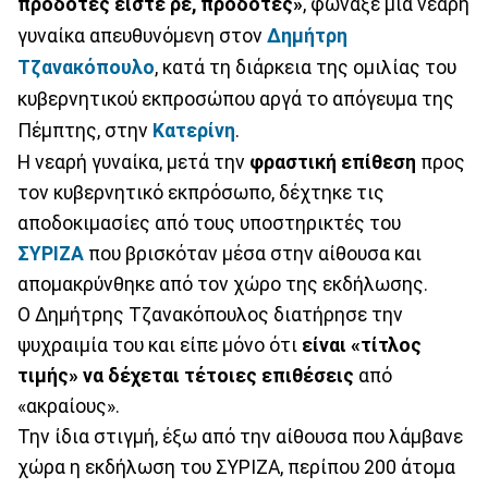
προδότες είστε ρε, προδότες»
, φώναξε μία νεαρή
γυναίκα απευθυνόμενη στον
Δημήτρη
Τζανακόπουλο
, κατά τη διάρκεια της ομιλίας του
κυβερνητικού εκπροσώπου αργά το απόγευμα της
Πέμπτης, στην
Κατερίνη
.
Η νεαρή γυναίκα, μετά την
φραστική επίθεση
προς
τον κυβερνητικό εκπρόσωπο, δέχτηκε τις
αποδοκιμασίες από τους υποστηρικτές του
ΣΥΡΙΖΑ
που βρισκόταν μέσα στην αίθουσα και
απομακρύνθηκε από τον χώρο της εκδήλωσης.
Ο Δημήτρης Τζανακόπουλος διατήρησε την
ψυχραιμία του και είπε μόνο ότι
είναι «τίτλος
τιμής» να δέχεται τέτοιες επιθέσεις
από
«ακραίους».
Την ίδια στιγμή, έξω από την αίθουσα που λάμβανε
χώρα η εκδήλωση του ΣΥΡΙΖΑ, περίπου 200 άτομα