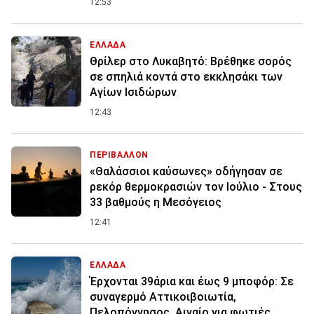
12:53
ΕΛΛΑΔΑ
Θρίλερ στο Λυκαβητό: Βρέθηκε σορός
σε σπηλιά κοντά στο εκκλησάκι των
Αγίων Ισιδώρων
12:43
ΠΕΡΙΒΑΛΛΟΝ
«Θαλάσσιοι καύσωνες» οδήγησαν σε
ρεκόρ θερμοκρασιών τον Ιούλιο - Στους
33 βαθμούς η Μεσόγειος
12:41
ΕΛΛΑΔΑ
Έρχονται 39άρια και έως 9 μποφόρ: Σε
συναγερμό Αττικοιβοιωτία,
Πελοπόννησος, Αιγαίο για φωτιές