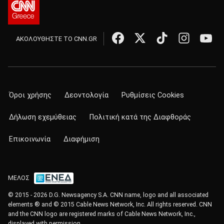
ΑΚΟΛΟΥΘΗΣΤΕ ΤΟ CNN.GR
Όροι χρήσης
Δεοντολογία
Ρυθμίσεις Cookies
Δήλωση εχεμύθειας
Πολιτική κατά της Διαφθοράς
Επικοινωνία
Διαφήμιση
ΜΕΛΟΣ
© 2015 - 2026 D.G. Newsagency S.A. CNN name, logo and all associated
elements ® and © 2015 Cable News Network, Inc. All rights reserved. CNN
and the CNN logo are registered marks of Cable News Network, Inc.,
displayed with permission