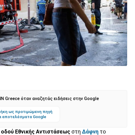
N Greece όταν αναζητάς ειδήσεις στην Google
ήκη ως προτιμώμενη πηγή
α αποτελέσματα Google
ς
οδού Εθνικής Αντιστάσεως
στη
Δάφνη
το