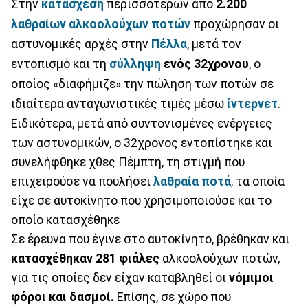
Στην
κατάσχεση
περισσότερων από
2.200
λαθραίων αλκοολούχων ποτών
προχώρησαν οι
αστυνομικές αρχές στην
Πέλλα
, μετά τον
εντοπισμό και τη
σύλληψη
ενός 32χρονου
, ο
οποίος «διαφήμιζε» την πώληση των ποτών σε
ιδιαίτερα ανταγωνιστικές τιμές μέσω
ίντερνετ
.
Ειδικότερα, μετά από συντονισμένες ενέργειες
των αστυνομικών, ο 32χρονος εντοπίστηκε και
συνελήφθηκε χθες Πέμπτη, τη στιγμή που
επιχειρούσε να πουλήσει
λαθραία ποτά
,
τα οποία
είχε σε αυτοκίνητο που χρησιμοποιούσε και το
οποίο κατασχέθηκε
Σε έρευνα που έγινε στο αυτοκίνητο, βρέθηκαν και
κατασχέθηκαν 281 φιάλες
αλκοολούχων ποτών,
για τις οποίες δεν είχαν καταβληθεί οι
νόμιμοι
φόροι και δασμοί.
Επίσης, σε χώρο που