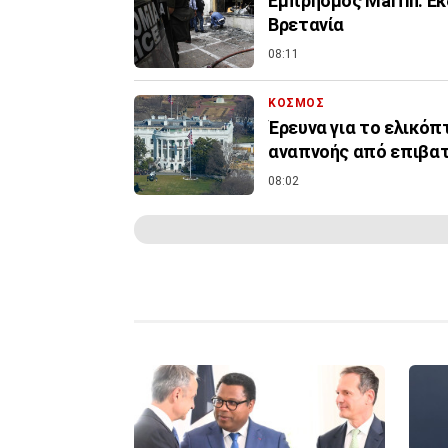
Εμπρησμός Marfin: Εκ
Βρετανία
08:11
ΚΟΣΜΟΣ
Έρευνα για το ελικό
αναπνοής από επιβα
08:02