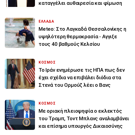
καταγγέλει αυθαιρεσία και φίμωση
ΕΛΛΑΔΑ
Meteo: Στο Λαγκαδά Θεσσαλονίκης η
υψηλότερη θερμοκρασία - Αγγιξε
τους 40 βαθμούς Κελσίου
ΚΟΣΜΟΣ
To Ιράν ενημέρωσε τις ΗΠΑ πως δεν
έχει σχέδια να επιβάλει διόδια στα
Στενά του Ορμούζ λέει ο Βανς
ΚΟΣΜΟΣ
Με οριακή πλειοψηφία ο εκλεκτός
του Τραμπ, Τοντ Μπλανς αναλαμβάνει
και επίσημα υπουργός Δικαιοσύνης