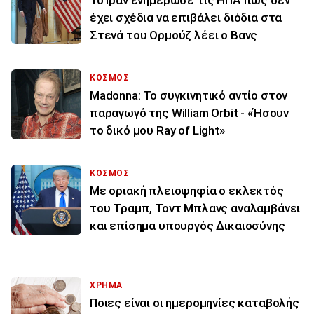
To Ιράν ενημέρωσε τις ΗΠΑ πως δεν
έχει σχέδια να επιβάλει διόδια στα
Στενά του Ορμούζ λέει ο Βανς
ΚΟΣΜΟΣ
Madonna: Το συγκινητικό αντίο στον
παραγωγό της William Orbit - «Ήσουν
το δικό μου Ray of Light»
ΚΟΣΜΟΣ
Με οριακή πλειοψηφία ο εκλεκτός
του Τραμπ, Τοντ Μπλανς αναλαμβάνει
και επίσημα υπουργός Δικαιοσύνης
ΧΡΗΜΑ
Ποιες είναι οι ημερομηνίες καταβολής