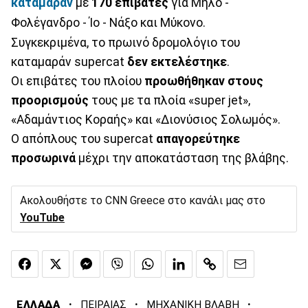
καταμαράν
με
170 επιβάτες
για Μήλο -
Φολέγανδρο - Ίο - Νάξο και Μύκονο.
Συγκεκριμένα, το πρωινό δρομολόγιο του
καταμαράν supercat
δεν εκτελέστηκε
.
Οι επιβάτες του πλοίου
προωθήθηκαν στους
προορισμούς
τους με τα πλοία «super jet»,
«Αδαμάντιος Κοραής» και «Διονύσιος Σολωμός».
Ο απόπλους του supercat
απαγορεύτηκε
προσωρινά
μέχρι την αποκατάσταση της βλάβης.
Ακολουθήστε το CNN Greece στο κανάλι μας στο
YouTube
·
·
·
ΕΛΛΑΔΑ
ΠΕΙΡΑΙΑΣ
ΜΗΧΑΝΙΚΗ ΒΛΑΒΗ