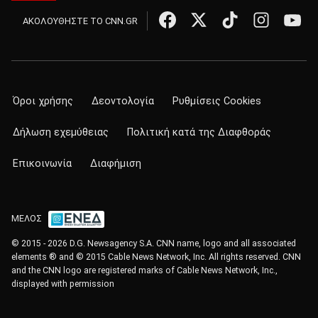
ΑΚΟΛΟΥΘΗΣΤΕ ΤΟ CNN.GR
Όροι χρήσης
Δεοντολογία
Ρυθμίσεις Cookies
Δήλωση εχεμύθειας
Πολιτική κατά της Διαφθοράς
Επικοινωνία
Διαφήμιση
ΜΕΛΟΣ
© 2015 - 2026 D.G. Newsagency S.A. CNN name, logo and all associated
elements ® and © 2015 Cable News Network, Inc. All rights reserved. CNN
and the CNN logo are registered marks of Cable News Network, Inc.,
displayed with permission