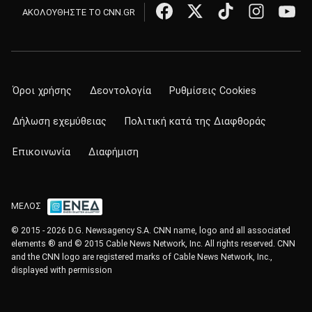
ΑΚΟΛΟΥΘΗΣΤΕ ΤΟ CNN.GR
Όροι χρήσης
Δεοντολογία
Ρυθμίσεις Cookies
Δήλωση εχεμύθειας
Πολιτική κατά της Διαφθοράς
Επικοινωνία
Διαφήμιση
ΜΕΛΟΣ
© 2015 - 2026 D.G. Newsagency S.A. CNN name, logo and all associated
elements ® and © 2015 Cable News Network, Inc. All rights reserved. CNN
and the CNN logo are registered marks of Cable News Network, Inc.,
displayed with permission