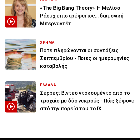
CULTURE
«The Big Bang Theory»: Η Μελίσα
Ράουχ επιστρέφει ως… δαιμονική
Μπερναντέτ
ΧΡΗΜΑ
Πότε πληρώνονται οι συντάξεις
Σεπτεμβρίου - Ποιες οι ημερομηνίες
καταβολής
ΕΛΛΑΔΑ
Σέρρες: Βίντεο ντοκουμέντο από το
τροχαίο με δύο νεκρούς - Πώς ξέφυγε
από την πορεία του το ΙΧ