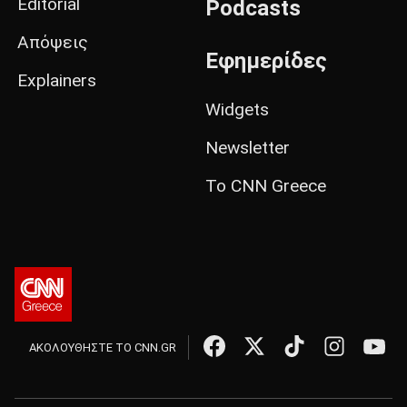
Editorial
Podcasts
Απόψεις
Εφημερίδες
Explainers
Widgets
Newsletter
Το CNN Greece
ΑΚΟΛΟΥΘΗΣΤΕ ΤΟ CNN.GR