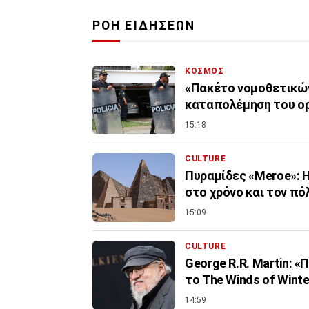
ΡΟΗ ΕΙΔΗΣΕΩΝ
ΚΟΣΜΟΣ
«Πακέτο νομοθετικών
καταπολέμηση του ο
15:18
CULTURE
Πυραμίδες «Meroe»: Η
στο χρόνο και τον πό
15:09
CULTURE
George R.R. Martin: 
το The Winds of Winte
14:59