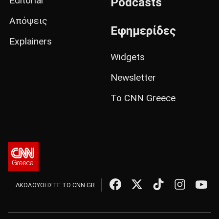
Editorial
Podcasts
Απόψεις
Εφημερίδες
Explainers
Widgets
Newsletter
Το CNN Greece
ΑΚΟΛΟΥΘΗΣΤΕ ΤΟ CNN.GR