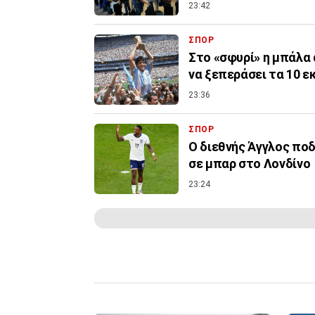
23:42
ΣΠΟΡ
Στο «σφυρί» η μπάλα 
να ξεπεράσει τα 10 ε
23:36
ΣΠΟΡ
Ο διεθνής Άγγλος ποδ
σε μπαρ στο Λονδίνο
23:24