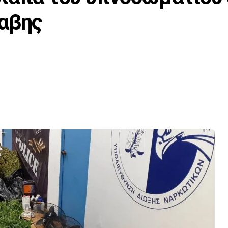
ναβης