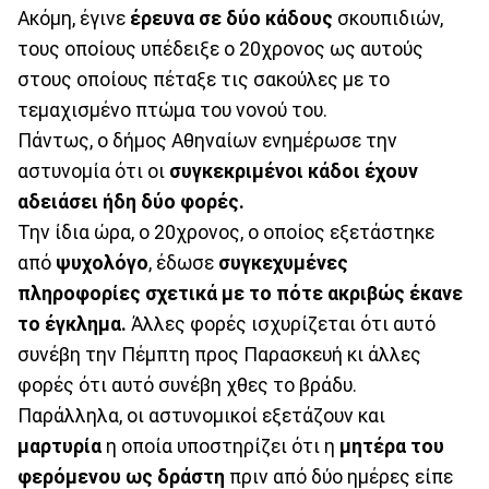
Ακόμη, έγινε
έρευνα σε δύο κάδους
σκουπιδιών,
τους οποίους υπέδειξε ο 20χρονος ως αυτούς
στους οποίους πέταξε τις σακούλες με το
τεμαχισμένο πτώμα του νονού του.
Πάντως, ο δήμος Αθηναίων ενημέρωσε την
αστυνομία ότι οι
συγκεκριμένοι κάδοι έχουν
αδειάσει ήδη δύο φορές.
Την ίδια ώρα, ο 20χρονος, ο οποίος εξετάστηκε
από
ψυχολόγο
, έδωσε
συγκεχυμένες
πληροφορίες
σχετικά με το πότε ακριβώς έκανε
το έγκλημα.
Άλλες φορές ισχυρίζεται ότι αυτό
συνέβη την Πέμπτη προς Παρασκευή κι άλλες
φορές ότι αυτό συνέβη χθες το βράδυ.
Παράλληλα, οι αστυνομικοί εξετάζουν και
μαρτυρία
η οποία υποστηρίζει ότι η
μητέρα του
φερόμενου ως δράστη
πριν από δύο ημέρες είπε