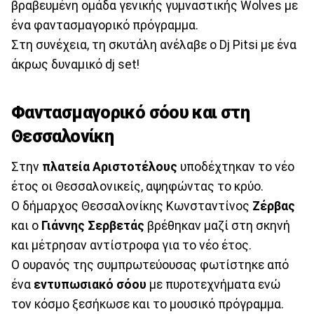
βραβευμένη ομάδα γενικής γυμναστικής Wolves με
ένα φαντασμαγορικό πρόγραμμα.
Στη συνέχεια, τη σκυτάλη ανέλαβε ο Dj Pitsi με ένα
άκρως δυναμικό dj set!
Φαντασμαγορικό σόου και στη
Θεσσαλονίκη
Στην
πλατεία
Αριστοτέλους
υποδέχτηκαν το νέο
έτος οι Θεσσαλονικείς, αψηφώντας το κρύο.
Ο δήμαρχος Θεσσαλονίκης Κωνσταντίνος
Ζέρβας
και ο
Γιάννης Σερβετάς
βρέθηκαν μαζί στη σκηνή
και μέτρησαν αντίστροφα για το νέο έτος.
Ο ουρανός της συμπρωτεύουσας φωτίστηκε από
ένα
εντυπωσιακό
σόου
με πυροτεχνήματα ενώ
τον κόσμο ξεσήκωσε και το μουσικό πρόγραμμα.