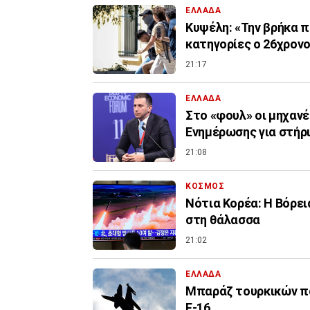
ΕΛΛΑΔΑ
Κυψέλη: «Την βρήκα π
κατηγορίες ο 26χρον
21:17
ΕΛΛΑΔΑ
Στο «φουλ» οι μηχανέ
Ενημέρωσης για στήρ
21:08
ΚΟΣΜΟΣ
Νότια Κορέα: Η Βόρει
στη θάλασσα
21:02
ΕΛΛΑΔΑ
Μπαράζ τουρκικών πα
F-16