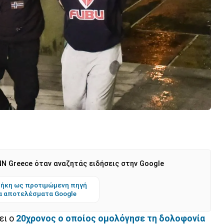
N Greece όταν αναζητάς ειδήσεις στην Google
ήκη ως προτιμώμενη πηγή
α αποτελέσματα Google
ει ο
20χρονος ο οποίος ομολόγησε τη δολοφονία