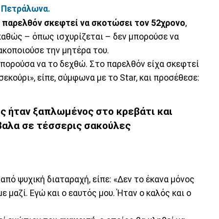
α Πετράλωνα.
ο παρελθόν σκεφτεί να σκοτώσει τον 52χρονο
,
 καθώς – όπως ισχυρίζεται – δεν μπορούσε να
ακοποιούσε την μητέρα του.
μπορούσα να το δεχθώ. Στο παρελθόν είχα σκεφτεί
εκούρι», είπε, σύμφωνα με το Star, και προσέθεσε:
ος ήταν ξαπλωμένος στο κρεβάτι και
έβαλα σε τέσσερις σακούλες
από ψυχική διαταραχή, είπε: «Δεν το έκανα μόνος
ε μαζί. Εγώ και ο εαυτός μου. Ήταν ο καλός και ο