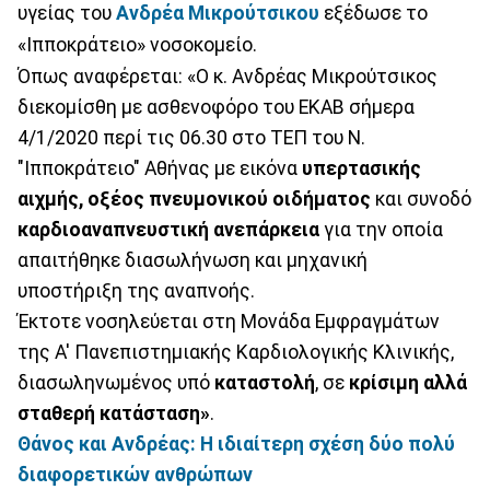
υγείας του
Ανδρέα Μικρούτσικου
εξέδωσε το
«Ιπποκράτειο» νοσοκομείο.
Όπως αναφέρεται: «Ο κ. Ανδρέας Μικρούτσικος
διεκομίσθη με ασθενοφόρο του ΕΚΑΒ σήμερα
4/1/2020 περί τις 06.30 στο ΤΕΠ του Ν.
"Ιπποκράτειο" Αθήνας με εικόνα
υπερτασικής
αιχμής, οξέος πνευμονικού οιδήματος
και συνοδό
καρδιοαναπνευστική ανεπάρκεια
για την οποία
απαιτήθηκε διασωλήνωση και μηχανική
υποστήριξη της αναπνοής.
Έκτοτε νοσηλεύεται στη Μονάδα Εμφραγμάτων
της Α' Πανεπιστημιακής Καρδιολογικής Κλινικής,
διασωληνωμένος υπό
καταστολή
, σε
κρίσιμη αλλά
σταθερή κατάσταση»
.
Θάνος και Ανδρέας: Η ιδιαίτερη σχέση δύο πολύ
διαφορετικών ανθρώπων