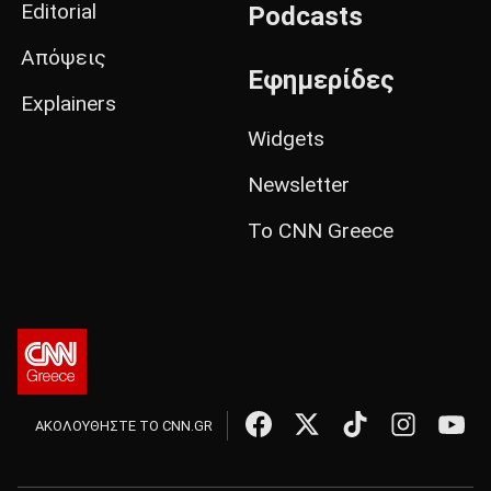
Editorial
Podcasts
Απόψεις
Εφημερίδες
Explainers
Widgets
Newsletter
Το CNN Greece
ΑΚΟΛΟΥΘΗΣΤΕ ΤΟ CNN.GR