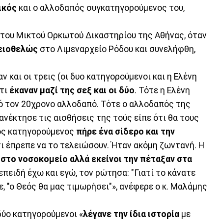
ικός
και ο αλλοδαπός συγκατηγορούμενος του,
του Μικτού Ορκωτού Δικαστηρίου της Αθήνας, όταν
ειοθελώς
στο Λιμεναρχείο Ρόδου και συνελήφθη,
ν και οι τρεις (οι δυο κατηγορούμενοι και η Ελένη
Ότι
έκαναν μαζί της σεξ και οι δύο
. Τότε η Ελένη
πό τον 20χρονο αλλοδαπό. Τότε ο αλλοδαπός της
ανέκτησε τις αισθήσεις της τούς είπε ότι θα τους
πός κατηγορούμενος
πήρε ένα σίδερο και την
τι έπρεπε να το τελειώσουν. Ήταν ακόμη ζωντανή. Η
 στο νοσοκομείο αλλά εκείνοι την πέταξαν στα
 επειδή έχω και εγώ, τον ρώτησα: "Γιατί το κάνατε
πε, "ο Θεός θα μας τιμωρήσει"», ανέφερε ο κ. Μαλάμης
δύο κατηγορούμενοι «
λέγανε την ίδια ιστορία
με