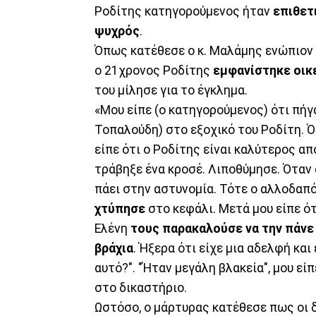
Ροδίτης κατηγορούμενος ήταν
επιθετ
ψυχρός
.
Όπως κατέθεσε ο κ. Μαλάμης ενώπιον 
ο 21χρονος Ροδίτης
εμφανίστηκε οικ
του μίλησε για το έγκλημα.
«Μου είπε (ο κατηγορούμενος) ότι πήγα
Τοπαλούδη) στο εξοχικό του Ροδίτη. 
είπε ότι ο Ροδίτης είναι καλύτερος α
τράβηξε ένα κροσέ. Λιποθύμησε. Όταν 
πάει στην αστυνομία. Τότε ο αλλοδα
χτύπησε
στο κεφάλι. Μετά μου είπε ό
Ελένη
τους παρακαλούσε να την πάνε
βράχια
. Ήξερα ότι είχε μια αδελφή και
αυτό?". "Ήταν μεγάλη βλακεία", μου εί
στο δικαστήριο.
Ωστόσο, ο μάρτυρας κατέθεσε πως οι 