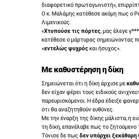
διαφορετικό πρωταγωνιστή», επιρρίπτ
Ο κ. Μαλάμης κατέθεσε ακόμη πως ο 
Λιμενικούς.
«
Χτυπούσε τις πόρτες
, μας έλεγε γ**
κατέθεσε ο μάρτυρας σημειώνοντας π
«
εντελώς ψυχρός
και ήσυχος».
Με καθυστέρηση η δίκη
Σημειώνεται ότι η δίκη άρχισε με
καθ
δεν είχαν φέρει τους ειδικούς ανιχνε
παρευρισκόμενοι. Η έδρα έδειξε φανε
ότι θα αναζητηθούν ευθύνες.
Με την έναρξη της δίκης μάλιστα, η ε
τη δίκη, επανέλαβε πως το ζητούμενο τ
Τόνισε δε πως
δεν υπάρχει ξεκάθαρη