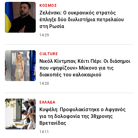
ΚΟΣΜΟΣ
Ζελένσκι: O ουκρανικός στρατός
έπληξε δύο διυλιστήρια πετρελαίου
στη Ρωσία
14:29
CULTURE
Νικόλ Κίντμπαν, Κέιτι Πέρι: Οι διάσημοι
που «ψηφίζουν» Μύκονο για τις
διακοπές του καλοκαιριού
14:20
ΕΛΛΑΔΑ
Κυψέλη: Προφυλακίστηκε ο Αφγανός
για τη δολοφονία της 38χρονης
Βρετανίδας
14:11