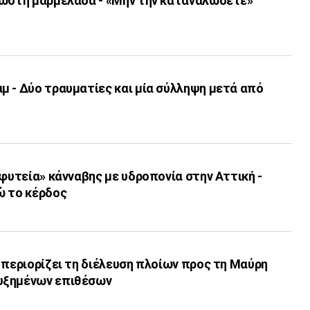
νωστή μαρμελάδα - «Μην την καταναλώσετε»
μ - Δύο τραυματίες και μία σύλληψη μετά από
«φυτεία» κάνναβης με υδροπονία στην Αττική -
ώ το κέρδος
 περιορίζει τη διέλευση πλοίων προς τη Μαύρη
υξημένων επιθέσων