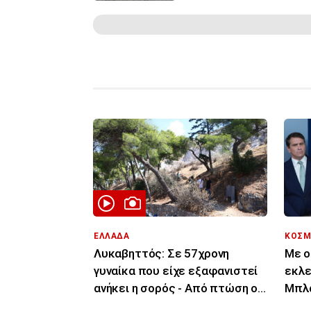
ΕΛΛΑΔΑ
ΚΟΣΜ
Λυκαβηττός: Σε 57χρονη
Με ο
γυναίκα που είχε εξαφανιστεί
εκλε
ανήκει η σορός - Από πτώση ο
Μπλα
θάνατός της
επίσ