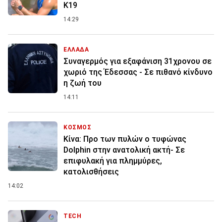
Κ19
14:29
ΕΛΛΑΔΑ
Συναγερμός για εξαφάνιση 31χρονου σε
χωριό της Έδεσσας - Σε πιθανό κίνδυνο
η ζωή του
14:11
ΚΟΣΜΟΣ
Κίνα: Προ των πυλών ο τυφώνας
Dolphin στην ανατολική ακτή- Σε
επιφυλακή για πλημμύρες,
κατολισθήσεις
14:02
TECH