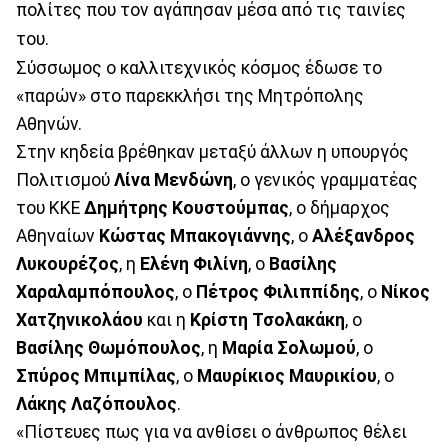
πολίτες που τον αγάπησαν μέσα από τις ταινίες
του.
Σύσσωμος ο καλλιτεχνικός κόσμος έδωσε το
«παρών» στο παρεκκλήσι της Μητρόπολης
Αθηνών.
Στην κηδεία βρέθηκαν μεταξύ άλλων η υπουργός
Πολιτισμού
Λίνα Μενδώνη
, ο γενικός γραμματέας
του ΚΚΕ
Δημήτρης Κουστούμπας
, ο δήμαρχος
Αθηναίων
Κώστας Μπακογιάννης
, ο
Αλέξανδρος
Λυκουρέζος
, η
Ελένη Φιλίνη
, ο
Βασίλης
Χαραλαμπόπουλος
, ο
Πέτρος Φιλιππίδης
, ο
Νίκος
Χατζηνικολάου
και η
Κρίστη Τσολακάκη
, ο
Βασίλης Θωμόπουλος
, η
Μαρία Σολωμού
, ο
Σπύρος Μπιμπίλας
, ο
Μαυρίκιος Μαυρικίου
, ο
Λάκης Λαζόπουλος
.
«Πίστευες πως για να ανθίσει ο άνθρωπος θέλει