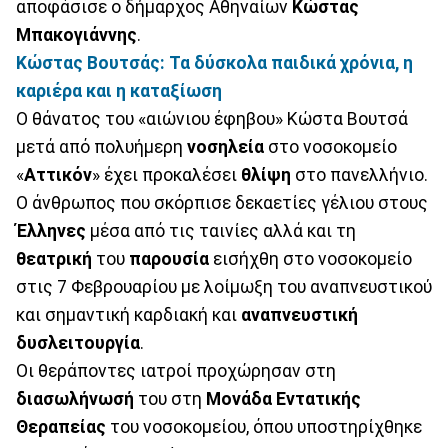
αποφάσισε ο δήμαρχος Αθηναίων
Κώστας
Μπακογιάννης
.
Κώστας Βουτσάς: Τα δύσκολα παιδικά χρόνια, η
καριέρα και η καταξίωση
Ο θάνατος του «αιώνιου έφηβου» Κώστα Βουτσά
μετά από πολυήμερη
νοσηλεία
στο νοσοκομείο
«
Αττικόν
» έχει προκαλέσει
θλίψη
στο πανελλήνιο.
Ο άνθρωπος που σκόρπισε δεκαετίες γέλιου στους
Έλληνες
μέσα από τις ταινίες αλλά και τη
θεατρική
του
παρουσία
εισήχθη στο νοσοκομείο
στις 7 Φεβρουαρίου με λοίμωξη του αναπνευστικού
και σημαντική καρδιακή και
αναπνευστική
δυσλειτουργία
.
Οι θεράποντες ιατροί προχώρησαν στη
διασωλήνωσή
του στη
Μονάδα
Εντατικής
Θεραπείας
του νοσοκομείου, όπου υποστηρίχθηκε