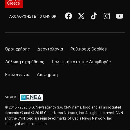
ΑΚΟΛΟΥΘΗΣΤΕ ΤΟ CNN.GR
Όροι χρήσης
Δεοντολογία
Ρυθμίσεις Cookies
Δήλωση εχεμύθειας
Πολιτική κατά της Διαφθοράς
Επικοινωνία
Διαφήμιση
ΜΕΛΟΣ
© 2015 - 2026 D.G. Newsagency S.A. CNN name, logo and all associated
elements ® and © 2015 Cable News Network, Inc. All rights reserved. CNN
and the CNN logo are registered marks of Cable News Network, Inc.,
displayed with permission