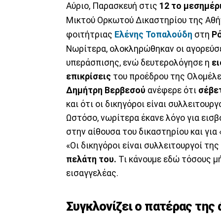
Αύριο, Παρασκευή στις
12 το μεσημέρ
Μικτού Ορκωτού Δικαστηρίου της Αθήν
φοιτήτριας
Ελένης
Τοπαλούδη
στη
Ρ
Νωρίτερα, ολοκληρώθηκαν οι αγορεύσ
υπεράσπισης, ενώ δευτερολόγησε η
ε
επικρίσεις
του προέδρου της Ολομέλε
Δημήτρη
Βερβεσού
ανέφερε ότι
σέβε
και ότι οι δικηγόροι είναι συλλειτουργ
Ωστόσο, νωρίτερα έκανε λόγο για εισ
στην αίθουσα του δικαστηρίου και για
«Οι δικηγόροι είναι συλλειτουργοί της
πελάτη του.
Τι κάνουμε εδώ τόσους μή
εισαγγελέας.
Συγκλονίζει ο πατέρας της