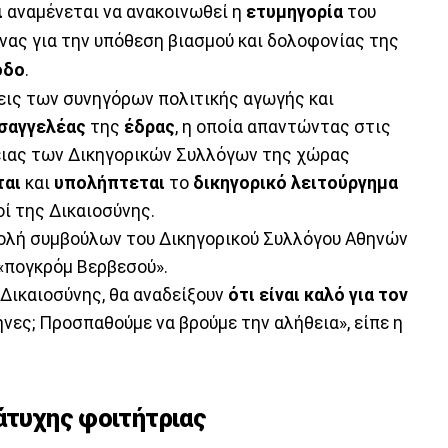
ι
αναμένεται να ανακοινωθεί η
ετυμηγορία
του
ας για την υπόθεση βιασμού και δολοφονίας της
όδο
.
εις των συνηγόρων πολιτικής αγωγής και
ισαγγελέας
της
έδρας
, η οποία απαντώντας στις
ιας των Δικηγορικών Συλλόγων της χώρας
ται
και
υπολήπτεται
το
δικηγορικό λειτούργημα
οί της Δικαιοσύνης.
βολή συμβούλων του Δικηγορικού Συλλόγου Αθηνών
 «πογκρόμ Βερβεσού».
 Δικαιοσύνης, θα αναδείξουν
ότι είναι καλό για τον
νες; Προσπαθούμε να βρούμε την αλήθεια», είπε η
 άτυχης φοιτήτριας