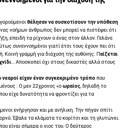
ηγορούμενοι
θέλησαν να συσκοτίσουν την υπόθεση
ένας νοήμων άνθρωπος δεν μπορεί να πιστέψει ότι
ήξη, επειδή τα ρίχνουν ο ένας στον άλλον. Γελάνε
ύτως συνεννοημένοι γιατί έτσι τους έχουν πει ότι
ή. Κοινή γραμμή για διάχυση της ευθύνης. Π
αίζεται
χνίδι
... Αποσκοπεί όχι στους δικαστές αλλά στους
ο νεαροί είχαν έναν συγκεκριμένο τρόπο
που
μένους : Ο μεν 22χρονος «ο
ωραίος
, δηλαδή το
 που είχε δυνατότητα να φροντίζει για τα
μενοι ενήργησαν και με ανήλικη. Την πήγαν σπίτι
πορνό. Έβαλε τα κλάματα το κορίτσι και τη γλυτώνει.
ου είναι σήμερα ο γιος του. Ο δεύτερος