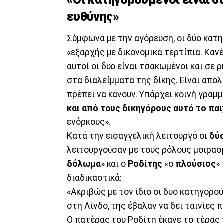
ευθύνης»
Σύμφωνα με την αγόρευση, οι δύο κατ
«εξαρχής με δικονομικά τερτίπια. Καν
αυτοί οι δυο είναι τσακωμένοι και σε ρ
στα διαλείμματα της δίκης. Είναι απολ
πρέπει να κάνουν. Υπάρχει κοινή γραμμ
και από τους δικηγόρους αυτό το
παι
ενόρκους».
Κατά την εισαγγελική λειτουργό ο
ι δύ
λειτουργούσαν με τους ρόλους μοιρασ
δόλωμα
» και ο
Ροδίτης
«ο
πλούσιος
»
διαδικαστικά:
«Ακριβώς με τον ίδιο οι δυο κατηγορού
στη Λίνδο, της έβαλαν να δει ταινίες 
Ο πατέρας του Ροδίτη έκανε το τέρας π