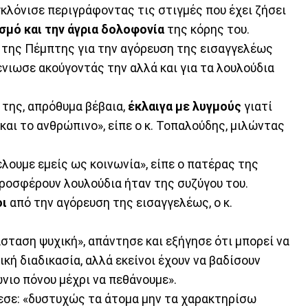
κλόνισε περιγράφοντας τις στιγμές που έχει ζήσει
σμό και την άγρια δολοφονία
της κόρης του.
 της Πέμπτης για την αγόρευση της εισαγγελέως
νιωσε ακούγοντάς την αλλά και για τα λουλούδια
της, απρόθυμα βέβαια,
έκλαιγα με λυγμούς
γιατί
και το ανθρώπινο», είπε ο κ. Τοπαλούδης, μιλώντας
έλουμε εμείς ως κοινωνία», είπε ο πατέρας της
 προσφέρουν λουλούδια ήταν της συζύγου του.
οι
από την αγόρευση της εισαγγελέως, ο κ.
σταση ψυχική», απάντησε και εξήγησε ότι μπορεί να
ική διαδικασία, αλλά εκείνοι έχουν να βαδίσουν
νιο πόνου μέχρι να πεθάνουμε».
θεσε: «δυστυχώς τα άτομα μην τα χαρακτηρίσω